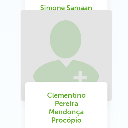
Simone Samaan
Bacha
Medicina Interna
CRMMG 20699
Saiba Mais
Clementino
Pereira
Mendonça
Procópio