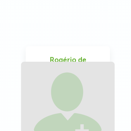
Rogério de
Castro Pereira
Medicina Interna
CTI Adulto (+)
CRMMG 23614