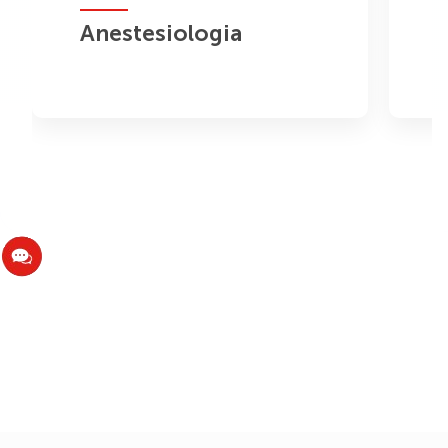
Anestesiologia
A