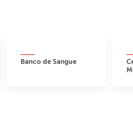
Banco de Sangue
C
M